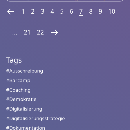
1
2
3
4
5
6
7
8
9
10
...
21
22
Tags
#Ausschreibung
#Barcamp
#Coaching
#Demokratie
#Digitalisierung
#Digitalisierungsstrategie
#Dokumentation