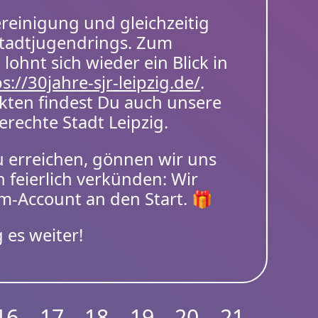
ereinigung und gleichzeitig
Stadtjugendrings. Zum
 lohnt sich wieder ein Blick in
s://30jahre-sjr-leipzig.de/
.
kten findest Du auch unsere
erechte Stadt Leipzig.
 erreichen, gönnen wir uns
 feierlich verkünden: Wir
m-Account an den Start. 🎁
 es weiter!
16
17
18
19
20
21