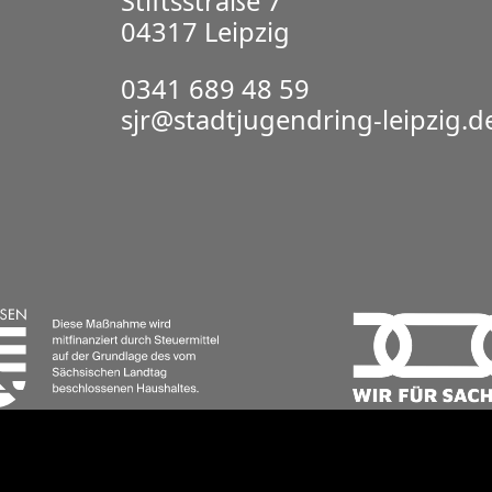
Stiftsstraße 7
04317 Leipzig
0341 689 48 59
sjr@stadtjugendring-leipzig.d