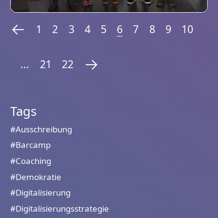
1
2
3
4
5
6
7
8
9
10
...
21
22
Tags
#Ausschreibung
#Barcamp
#Coaching
#Demokratie
#Digitalisierung
#Digitalisierungsstrategie