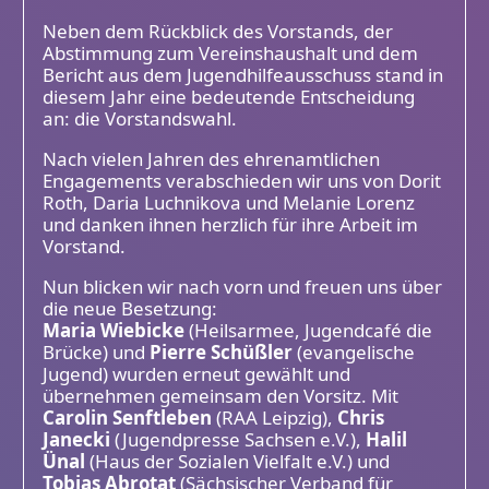
Neben dem Rückblick des Vorstands, der
Abstimmung zum Vereinshaushalt und dem
Bericht aus dem Jugendhilfeausschuss stand in
diesem Jahr eine bedeutende Entscheidung
an: die Vorstandswahl.
Nach vielen Jahren des ehrenamtlichen
Engagements verabschieden wir uns von Dorit
Roth, Daria Luchnikova und Melanie Lorenz
und danken ihnen herzlich für ihre Arbeit im
Vorstand.
Nun blicken wir nach vorn und freuen uns über
die neue Besetzung:
Maria Wiebicke
(Heilsarmee, Jugendcafé die
Brücke) und
Pierre Schüßler
(evangelische
Jugend) wurden erneut gewählt und
übernehmen gemeinsam den Vorsitz. Mit
Carolin Senftleben
(RAA Leipzig),
Chris
Janecki
(Jugendpresse Sachsen e.V.),
Halil
Ünal
(Haus der Sozialen Vielfalt e.V.) und
Tobias Abrotat
(Sächsischer Verband für