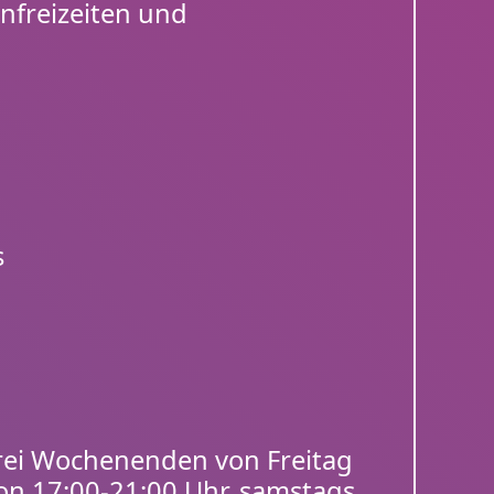
enfreizeiten und
s
n
rei Wochenenden von Freitag
von 17:00-21:00 Uhr, samstags