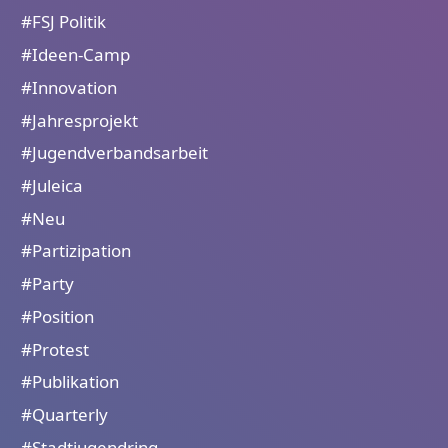
#FSJ Politik
#Ideen-Camp
#Innovation
#Jahresprojekt
#Jugendverbandsarbeit
#Juleica
#Neu
#Partizipation
#Party
#Position
#Protest
#Publikation
#Quarterly
#Stadtjugendring